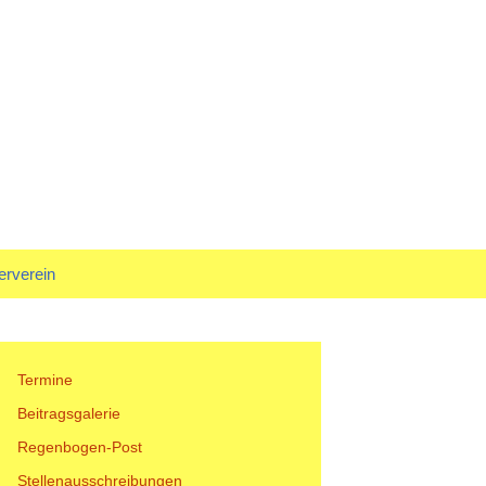
rf
Suchen
erverein
nach:
tand
Termine
Beitragsgalerie
Regenbogen-Post
Stellenausschreibungen