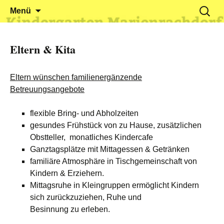
Klein reingehen – Groß rauskommen
Kindergarten Marienrachdorf
Springe
Suchen
Menü
zum
nach:
Inhalt
Eltern & Kita
Eltern wünschen familienergänzende
Betreuungsangebote
flexible Bring- und Abholzeiten
gesundes Frühstück von zu Hause, zusätzlichen
Obstteller, monatliches Kindercafe
Ganztagsplätze mit Mittagessen & Getränken
familiäre Atmosphäre in Tischgemeinschaft von
Kindern & Erziehern.
Mittagsruhe in Kleingruppen ermöglicht Kindern
sich zurückzuziehen, Ruhe und
Besinnung zu erleben.