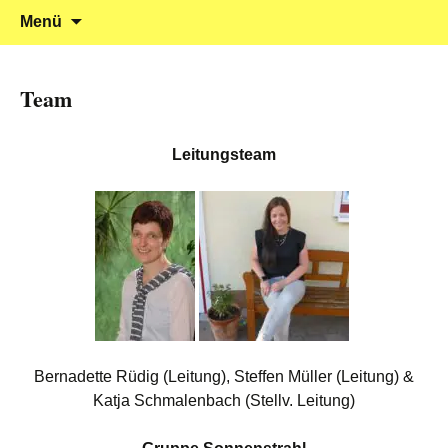
Klein reingehen – Groß rauskommen
Kindergarten Marienrachdorf
Springe
Suchen
Menü
zum
nach:
Inhalt
Team
Leitungsteam
Bernadette Rüdig (Leitung), Steffen Müller (Leitung) &
Katja Schmalenbach (Stellv. Leitung)