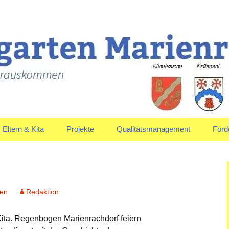
uskommen
en Marienrachdo
Eltern & Kita
Projekte
Qualitätsmanagement
Förd
Elternausschuss
Jahreskreis
Vors
Anmeldung & Aufnahme
gen
Redaktion
ita. Regenbogen Marienrachdorf feiern