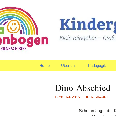
Klein reingehen – Groß ra
Kindergart
Springe
Home
Über uns
Pädagogik
zum
Inhalt
Träger
Gruppen
Dino-Abschied
Leitbild und Leitziele
Team
20. Juli 2015
Veröffentlichun
Organigramm
Verpflegung
Schulanfänger der K
Qualitätspolitik
Tagesablauf