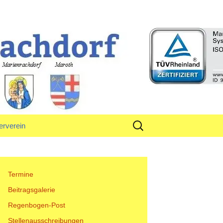
rf
Suchen
erverein
nach:
tand
Termine
Beitragsgalerie
Regenbogen-Post
Stellenausschreibungen