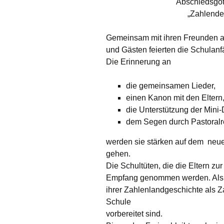
Abschiedsgott
„Zahlende
Öffnungszeiten
Aktivitäten
Räume
Kontakte
Virtueller Run
Gemeinsam mit ihren Freunden au
und Gästen feierten die Schulanf
Entwicklung unserer
Drinnen
Die Erinnerung an
Einrichtung
Draußen
die gemeinsamen Lieder,
einen Kanon mit den Eltern
die Unterstützung der Mini
dem Segen durch Pastoralre
werden sie stärken auf dem neu
gehen.
Die Schultüten, die die Eltern zu
Empfang genommen werden. Als 
ihrer Zahlenlandgeschichte als Za
Schule
vorbereitet sind.