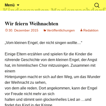
Klein reingehen – Groß rauskommen
Kindergarten Marienrachdorf
Springe
Suchen
Menü
zum
nach:
Inhalt
Wir feiern Weihnachten
30. Dezember 2015
Veröffentlichungen
Redaktion
„Vom kleinen Engel, der nicht singen wollte…“
Einige Eltern erzählen und spielen für die Kinder die
rührende Geschichte von dem kleinen Engel, der Angst
hat, im himmlischen Chor mitzusingen. Zusammen mit
einem
Hirtenjungen macht er sich auf den Weg, um das Wunder
der Weihnacht zu sehen,
von dem alle reden. Dort angekommen, kann der Engel
vor Freude nicht mehr an sich
halten und stimmt sein glockenhelles Lied an …und
findet das Kind in der Krippe