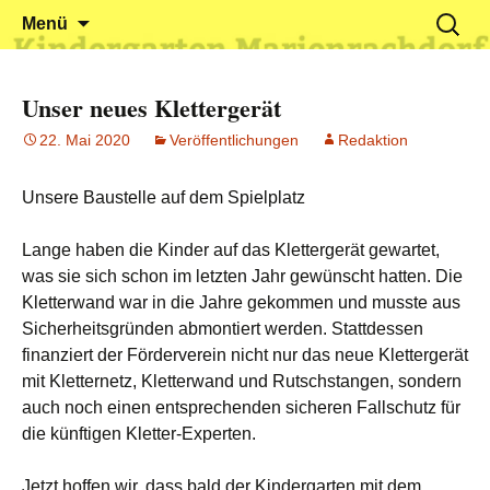
Klein reingehen – Groß rauskommen
Kindergarten Marienrachdorf
Springe
Suchen
Menü
zum
nach:
Inhalt
Unser neues Klettergerät
22. Mai 2020
Veröffentlichungen
Redaktion
Unsere Baustelle auf dem Spielplatz
Lange haben die Kinder auf das Klettergerät gewartet,
was sie sich schon im letzten Jahr gewünscht hatten. Die
Kletterwand war in die Jahre gekommen und musste aus
Sicherheitsgründen abmontiert werden. Stattdessen
finanziert der Förderverein nicht nur das neue Klettergerät
mit Kletternetz, Kletterwand und Rutschstangen, sondern
auch noch einen entsprechenden sicheren Fallschutz für
die künftigen Kletter-Experten.
Jetzt hoffen wir, dass bald der Kindergarten mit dem