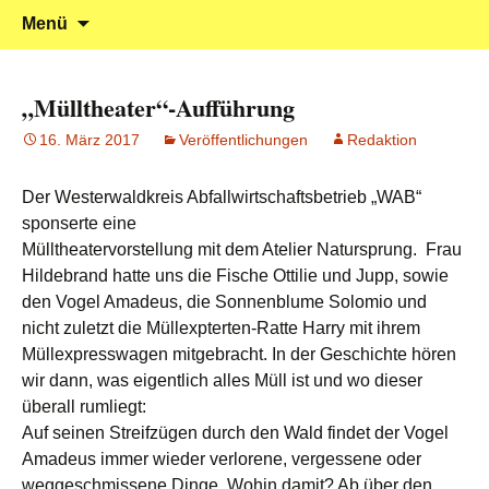
Klein reingehen – Groß rauskommen
Kindergarten Marienrachdorf
Springe
Suchen
Menü
zum
nach:
Inhalt
„Mülltheater“-Aufführung
16. März 2017
Veröffentlichungen
Redaktion
Der Westerwaldkreis Abfallwirtschaftsbetrieb „WAB“
sponserte eine
Mülltheatervorstellung mit dem Atelier Natursprung. Frau
Hildebrand hatte uns die Fische Ottilie und Jupp, sowie
den Vogel Amadeus, die Sonnenblume Solomio und
nicht zuletzt die Müllexpterten-Ratte Harry mit ihrem
Müllexpresswagen mitgebracht. In der Geschichte hören
wir dann, was eigentlich alles Müll ist und wo dieser
überall rumliegt:
Auf seinen Streifzügen durch den Wald findet der Vogel
Amadeus immer wieder verlorene, vergessene oder
weggeschmissene Dinge. Wohin damit? Ab über den