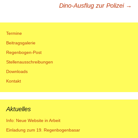
Dino-Ausflug zur Polizei
→
Navigation
Termine
Beitragsgalerie
Regenbogen-Post
Stellenausschreibungen
Downloads
Kontakt
Aktuelles
Info: Neue Website in Arbeit
Einladung zum 19. Regenbogenbasar