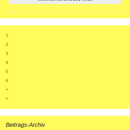
1
2
3
4
5
6
<
>
Beitrags-Archiv