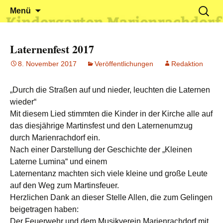
Klein reingehen – Groß rauskommen
Kindergarten Marienrachdorf
Springe
Suchen
Menü
zum
nach:
Inhalt
Laternenfest 2017
8. November 2017
Veröffentlichungen
Redaktion
„Durch die Straßen auf und nieder, leuchten die Laternen
wieder“
Mit diesem Lied stimmten die Kinder in der Kirche alle auf
das diesjährige Martinsfest und den Laternenumzug
durch Marienrachdorf ein.
Nach einer Darstellung der Geschichte der „Kleinen
Laterne Lumina“ und einem
Laternentanz machten sich viele kleine und große Leute
auf den Weg zum Martinsfeuer.
Herzlichen Dank an dieser Stelle Allen, die zum Gelingen
beigetragen haben:
Der Feuerwehr und dem Musikverein Marienrachdorf mit