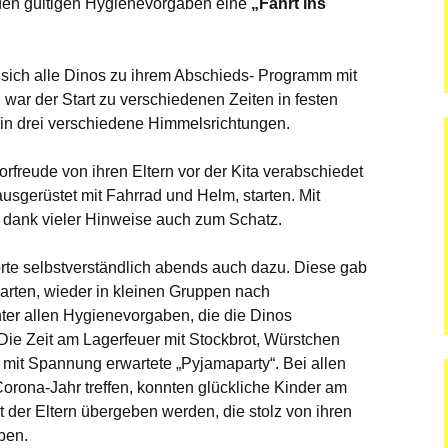
 den gültigen Hygienevorgaben eine
„Fahrt ins
dgang
sich alle Dinos zu ihrem Abschieds- Programm mit
 war der Start zu verschiedenen Zeiten in festen
in drei verschiedene Himmelsrichtungen.
rfreude von ihren Eltern vor der Kita verabschiedet
usgerüstet mit Fahrrad und Helm, starten. Mit
 dank vieler Hinweise auch zum Schatz.
te selbstverständlich abends auch dazu. Diese gab
arten, wieder in kleinen Gruppen nach
er allen Hygienevorgaben, die die Dinos
Die Zeit am Lagerfeuer mit Stockbrot, Würstchen
ie mit Spannung erwartete „Pyjamaparty“. Bei allen
orona-Jahr treffen, konnten glückliche Kinder am
 der Eltern übergeben werden, die stolz von ihren
ben.