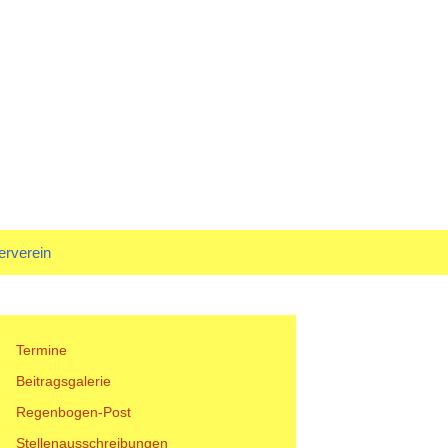
rf
Suchen
erverein
nach:
tand
Termine
Beitragsgalerie
Regenbogen-Post
Stellenausschreibungen