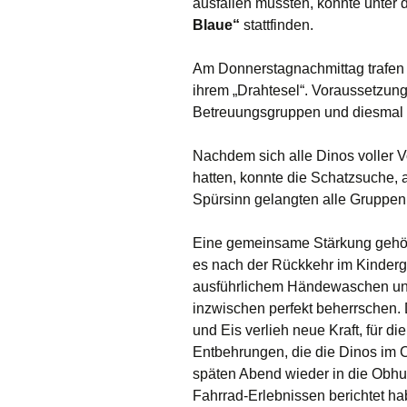
ausfallen mussten, konnte unter
Blaue“
stattfinden.
Öffnungszeiten
Aktivitäten
Räume
Kontakte
Virtueller Run
Am Donnerstagnachmittag trafen 
ihrem „Drahtesel“. Voraussetzung
Entwicklung unserer
Drinnen
Betreuungsgruppen und diesmal 
Einrichtung
Draußen
Nachdem sich alle Dinos voller Vo
hatten, konnte die Schatzsuche, a
Spürsinn gelangten alle Gruppen
Eine gemeinsame Stärkung gehör
es nach der Rückkehr im Kinderg
ausführlichem Händewaschen unt
inzwischen perfekt beherrschen. 
und Eis verlieh neue Kraft, für d
Entbehrungen, die die Dinos im C
späten Abend wieder in die Obhut
Fahrrad-Erlebnissen berichtet ha