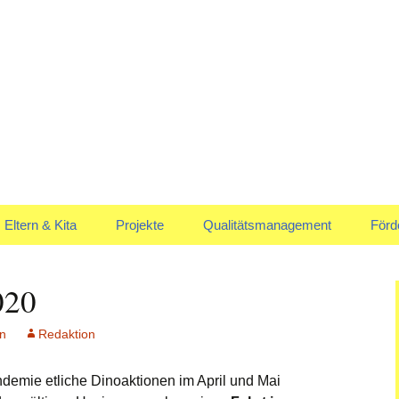
uskommen
en Marienrachdo
Eltern & Kita
Projekte
Qualitätsmanagement
Förd
Elternausschuss
Jahreskreis
Vors
020
Anmeldung & Aufnahme
en
Redaktion
mie etliche Dinoaktionen im April und Mai