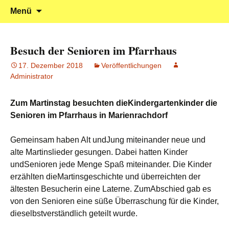
Klein reingehen – Groß rauskommen
Kindergarten Marienrachdorf
Springe
Suchen
Menü
zum
nach:
Inhalt
Besuch der Senioren im Pfarrhaus
17. Dezember 2018
Veröffentlichungen
Administrator
Zum Martinstag besuchten dieKindergartenkinder die
Senioren im Pfarrhaus in Marienrachdorf
Gemeinsam haben Alt undJung miteinander neue und
alte Martinslieder gesungen. Dabei hatten Kinder
undSenioren jede Menge Spaß miteinander. Die Kinder
erzählten dieMartinsgeschichte und überreichten der
ältesten Besucherin eine Laterne. ZumAbschied gab es
von den Senioren eine süße Überraschung für die Kinder,
dieselbstverständlich geteilt wurde.