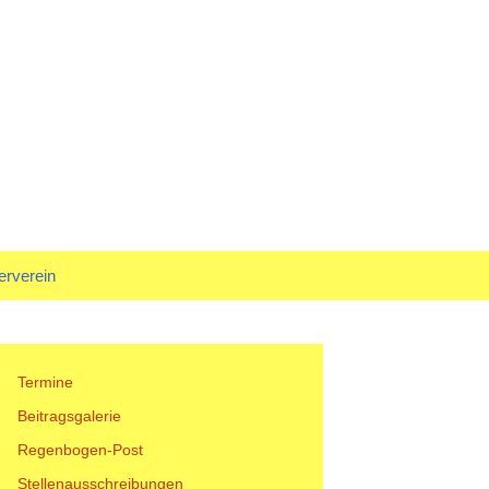
rf
Suchen
erverein
nach:
tand
Termine
Beitragsgalerie
Regenbogen-Post
Stellenausschreibungen