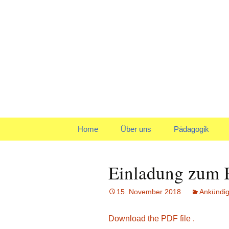
Klein reingehen – Groß ra
Kindergart
Springe
Home
Über uns
Pädagogik
zum
Inhalt
Träger
Gruppen
Einladung zum B
Leitbild und Leitziele
Team
15. November 2018
Ankündi
Organigramm
Verpflegung
Download the PDF file .
Qualitätspolitik
Tagesablauf