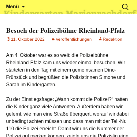
Klein reingehen – Groß rauskommen
Kindergarten Marienrachdorf
Springe
Suchen
Menü
zum
nach:
Inhalt
Besuch der Polizeibühne Rheinland-Pfalz
11. Oktober 2022
Veröffentlichungen
Redaktion
Am 4. Oktober war es so weit: die Polizeibühne
Rheinland-Pfalz kam uns wieder einmal besuchen. Wir
starteten in den Tag mit einem gemeinsamen Dino-
Frühstück und begrüßten die Polizistinnen Simone und
Sarah im Kindergarten.
Zu der Einstiegsfrage: „Wann kommt die Polizei?“ hatten
die Kinder ganz viele Antworten. Außerdem haben wir
gelernt, wie man eine Straße überquert, worauf wir dabei
unbedingt achten müssen und dass man mit der Tel.-Nr.
110 die Polizei erreicht. Damit wir uns die Nummer der
Polizei gut merken können, zeigte uns die Polizistin eine