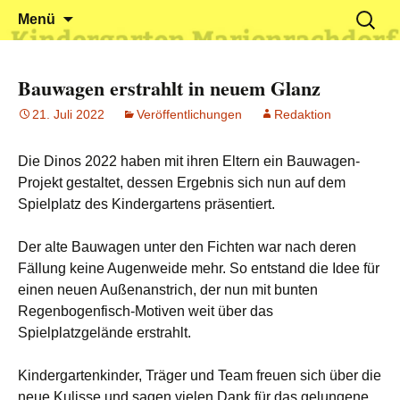
Klein reingehen – Groß rauskommen
Kindergarten Marienrachdorf
Springe
Suchen
Menü
zum
nach:
Inhalt
Bauwagen erstrahlt in neuem Glanz
21. Juli 2022
Veröffentlichungen
Redaktion
Die Dinos 2022 haben mit ihren Eltern ein Bauwagen-
Projekt gestaltet, dessen Ergebnis sich nun auf dem
Spielplatz des Kindergartens präsentiert.
Der alte Bauwagen unter den Fichten war nach deren
Fällung keine Augenweide mehr. So entstand die Idee für
einen neuen Außenanstrich, der nun mit bunten
Regenbogenfisch-Motiven weit über das
Spielplatzgelände erstrahlt.
Kindergartenkinder, Träger und Team freuen sich über die
neue Kulisse und sagen vielen Dank für das gelungene