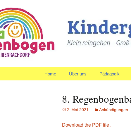
Klein reingehen – Groß ra
Kindergart
Springe
Home
Über uns
Pädagogik
zum
Inhalt
Träger
Gruppen
8. Regenbogenba
Leitbild und Leitziele
Team
2. Mai 2021
Ankündigungen
Organigramm
Verpflegung
Download the PDF file .
Qualitätspolitik
Tagesablauf