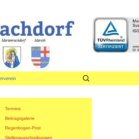
rf
Suchen
erverein
nach:
tand
Termine
Beitragsgalerie
Regenbogen-Post
Stellenausschreibungen