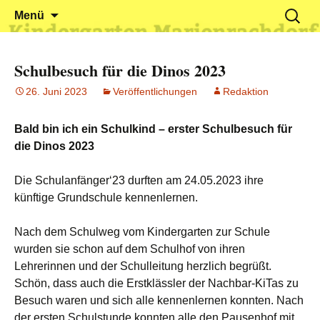
Klein reingehen – Groß rauskommen
Kindergarten Marienrachdorf
Springe
Suchen
Menü
zum
nach:
Inhalt
Schulbesuch für die Dinos 2023
26. Juni 2023
Veröffentlichungen
Redaktion
Bald bin ich ein Schulkind – erster Schulbesuch für
die Dinos 2023
Die Schulanfänger‘23 durften am 24.05.2023 ihre
künftige Grundschule kennenlernen.
Nach dem Schulweg vom Kindergarten zur Schule
wurden sie schon auf dem Schulhof von ihren
Lehrerinnen und der Schulleitung herzlich begrüßt.
Schön, dass auch die Erstklässler der Nachbar-KiTas zu
Besuch waren und sich alle kennenlernen konnten. Nach
der ersten Schulstunde konnten alle den Pausenhof mit