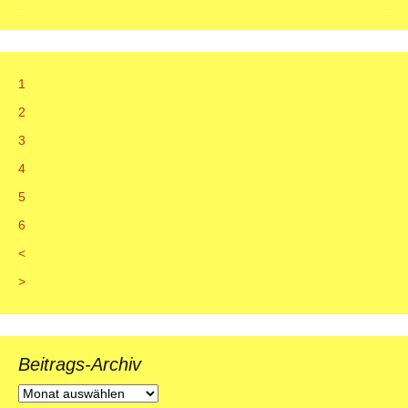
1
2
3
4
5
6
<
>
Beitrags-Archiv
Beitrags-