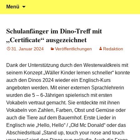
Klein reingehen – Groß rauskommen
Kindergarten Marienrachdorf
Springe
Suchen
Menü
zum
nach:
Inhalt
Schulanfänger im Dino-Treff mit
„Certificate“ ausgezeichnet
31. Januar 2024
Veröffentlichungen
Redaktion
Dank der Unterstützung durch den Westerwaldkreis mit
seinem Konzept „Wäller Kinder lernen schneller“ konnte
auch den Dinos 2024 wieder ein Englisch-Kurs
angeboten werden. Mit einer externen Sprachlehrerin
wurden die 5 – 6-Jährigen spielerisch mit ersten
Vokabeln vertraut gemacht. Sie entdeckte mit ihnen
Vokabeln von Zahlen, Farben, Obst und Gemüse oder
auch die Tiere auf dem Bauernhof. Erste Lieder in
Englisch wie „Hello, Hello“ / „Old Mc Donald“ oder das
Abschiedsritual „Stand up, touch your nose and touch