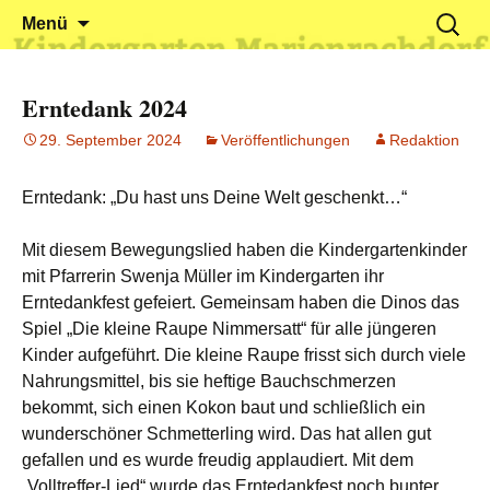
Klein reingehen – Groß rauskommen
Kindergarten Marienrachdorf
Springe
Suchen
Menü
zum
nach:
Inhalt
Erntedank 2024
29. September 2024
Veröffentlichungen
Redaktion
Erntedank: „Du hast uns Deine Welt geschenkt…“
Mit diesem Bewegungslied haben die Kindergartenkinder
mit Pfarrerin Swenja Müller im Kindergarten ihr
Erntedankfest gefeiert. Gemeinsam haben die Dinos das
Spiel „Die kleine Raupe Nimmersatt“ für alle jüngeren
Kinder aufgeführt. Die kleine Raupe frisst sich durch viele
Nahrungsmittel, bis sie heftige Bauchschmerzen
bekommt, sich einen Kokon baut und schließlich ein
wunderschöner Schmetterling wird. Das hat allen gut
gefallen und es wurde freudig applaudiert. Mit dem
„Volltreffer-Lied“ wurde das Erntedankfest noch bunter