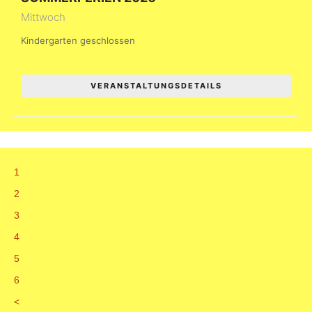
Mittwoch
Kindergarten geschlossen
VERANSTALTUNGSDETAILS
1
2
3
4
5
6
<