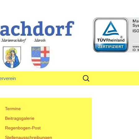
rf
Suchen
erverein
nach:
tand
Termine
Beitragsgalerie
Regenbogen-Post
Stellenausschreibungen