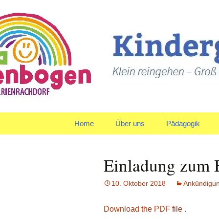
Klein reingehen – Groß ra
Kindergart
Springe
Home
Über uns
Pädagogik
zum
Inhalt
Träger
Gruppen
Einladung zum B
Leitbild und Leitziele
Team
10. Oktober 2018
Ankündigu
Organigramm
Verpflegung
Download the PDF file .
Qualitätspolitik
Tagesablauf