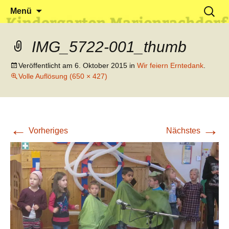
Klein reingehen – Groß rauskommen
Kindergarten Marienrachdorf
Springe
Suchen
Menü
zum
nach:
Inhalt
IMG_5722-001_thumb
Veröffentlicht am
6. Oktober 2015
in
Wir feiern Erntedank
.
Volle Auflösung (650 × 427)
←
→
Vorheriges
Nächstes