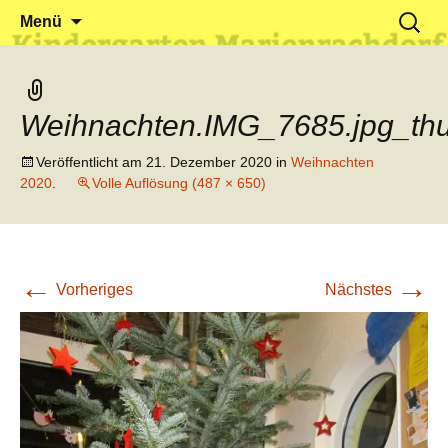
Klein reingehen – Groß rauskommen
Kindergarten Marienrachdorf
Springe
Suchen
Menü
zum
nach:
Inhalt
Weihnachten.IMG_7685.jpg_th
Veröffentlicht am
21. Dezember 2020
in
Weihnachten
2020
.
Volle Auflösung (487 × 650)
←
→
Vorheriges
Nächstes