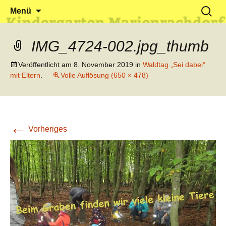
Klein reingehen – Groß rauskommen
Kindergarten Marienrachdorf
Springe
Suchen
Menü
zum
nach:
Inhalt
IMG_4724-002.jpg_thumb
Veröffentlicht am
8. November 2019
in
Waldtag „Sei dabei“
mit Eltern
.
Volle Auflösung (650 × 478)
←
Vorheriges