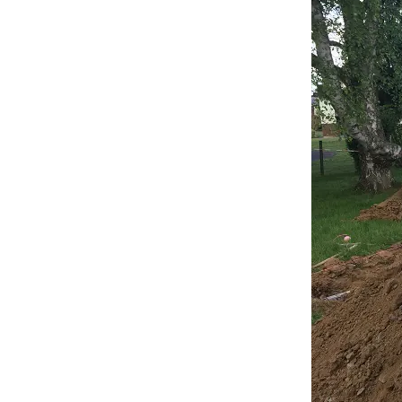
Öffnungszeiten
Aktivitäten
Räume
Kontakte
Virtueller Run
Entwicklung unserer
Drinnen
Einrichtung
Draußen