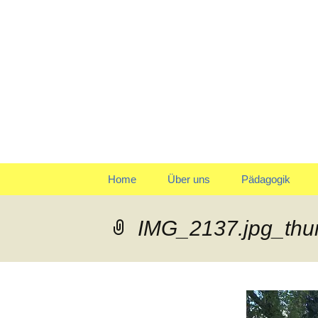
Klein reingehen – Groß ra
Kindergart
Springe
Home
Über uns
Pädagogik
zum
Inhalt
Träger
Gruppen
IMG_2137.jpg_th
Leitbild und Leitziele
Team
Organigramm
Verpflegung
Qualitätspolitik
Tagesablauf