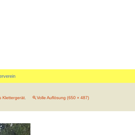
rf
Suchen
erverein
nach:
tand
 Klettergerät
.
Volle Auflösung (650 × 487)