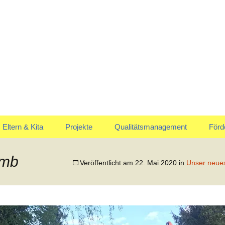
uskommen
en Marienrachdo
Eltern & Kita
Projekte
Qualitätsmanagement
Förd
Elternausschuss
Jahreskreis
Vors
umb
Veröffentlicht am
22. Mai 2020
in
Unser neues
Anmeldung & Aufnahme