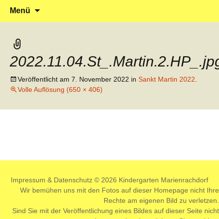
Klein reingehen – Groß rauskommen
Kindergarten Marienrachdorf
Springe
Suchen
Menü
zum
nach:
Inhalt
2022.11.04.St_.Martin.2.HP_.
Veröffentlicht am
7. November 2022
in
Sankt Martin 2022
.
Volle Auflösung (650 × 406)
Impressum
&
Datenschutz
© 2026 Kindergarten Marienrachdorf
Wir bemühen uns mit den Fotos auf dieser Homepage nicht Ihre
Rechte am eigenen Bild zu verletzen.
Sind Sie mit der Veröffentlichung eines Bildes auf dieser Seite nicht