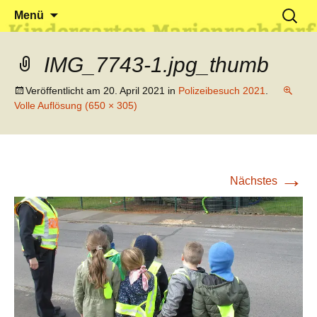
Klein reingehen – Groß rauskommen
Kindergarten Marienrachdorf
Springe
Suchen
Menü
zum
nach:
Inhalt
IMG_7743-1.jpg_thumb
Veröffentlicht am
20. April 2021
in
Polizeibesuch 2021
.
Volle Auflösung (650 × 305)
→
Nächstes