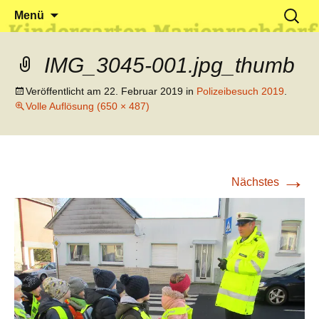
Klein reingehen – Groß rauskommen
Kindergarten Marienrachdorf
Springe
Suchen
Menü
zum
nach:
Inhalt
IMG_3045-001.jpg_thumb
Veröffentlicht am
22. Februar 2019
in
Polizeibesuch 2019
.
Volle Auflösung (650 × 487)
→
Nächstes