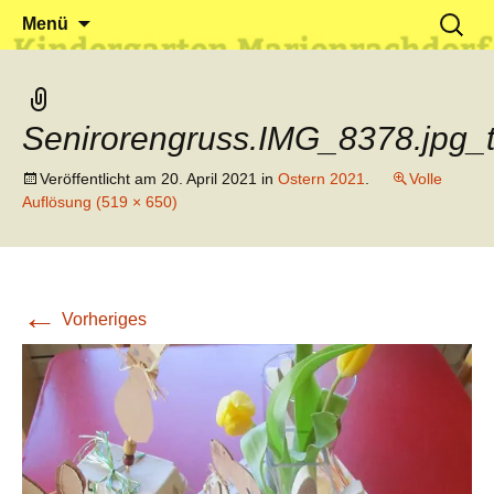
Klein reingehen – Groß rauskommen
Kindergarten Marienrachdorf
Springe
Suchen
Menü
zum
nach:
Inhalt
Senirorengruss.IMG_8378.jpg
Veröffentlicht am
20. April 2021
in
Ostern 2021
.
Volle
Auflösung (519 × 650)
←
Vorheriges