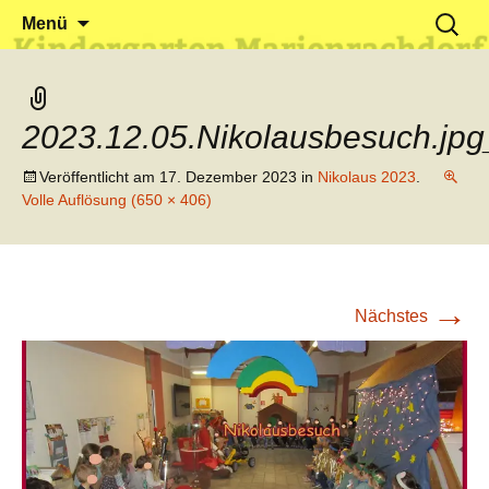
Klein reingehen – Groß rauskommen
Kindergarten Marienrachdorf
Springe
Suchen
Menü
zum
nach:
Inhalt
2023.12.05.Nikolausbesuch.jp
Veröffentlicht am
17. Dezember 2023
in
Nikolaus 2023
.
Volle Auflösung (650 × 406)
→
Nächstes