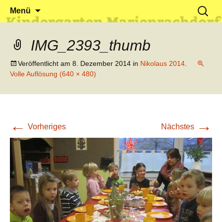
Klein reingehen – Groß rauskommen
Kindergarten Marienrachdorf
Springe
Suchen
Menü
zum
nach:
Inhalt
IMG_2393_thumb
Veröffentlicht am
8. Dezember 2014
in
Nikolaus 2014
.
Volle Auflösung (640 × 480)
←
→
Vorheriges
Nächstes