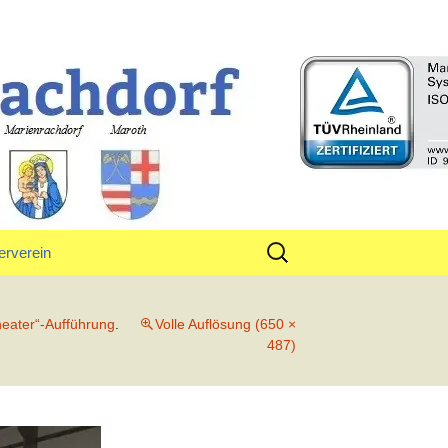
rf
Suchen
erverein
nach:
tand
heater“-Aufführung
.
Volle Auflösung (650 ×
487)