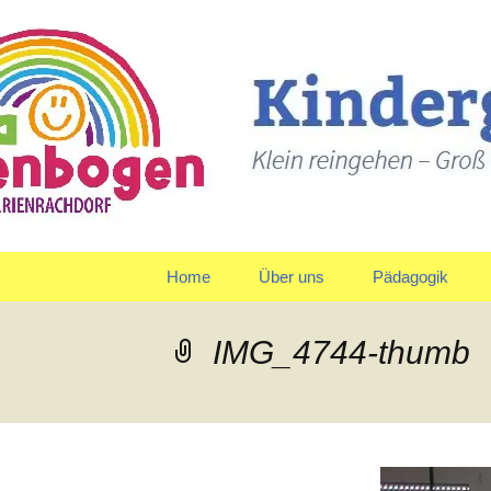
Klein reingehen – Groß ra
Kindergart
Springe
Home
Über uns
Pädagogik
zum
Inhalt
Träger
Gruppen
IMG_4744-thumb
Leitbild und Leitziele
Team
Organigramm
Verpflegung
Qualitätspolitik
Tagesablauf