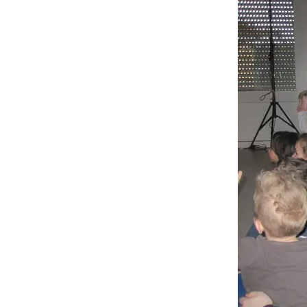
Öffnungszeiten
Aktivitäten
Räume
Kontakte
Virtueller Run
Entwicklung unserer
Drinnen
Einrichtung
Draußen