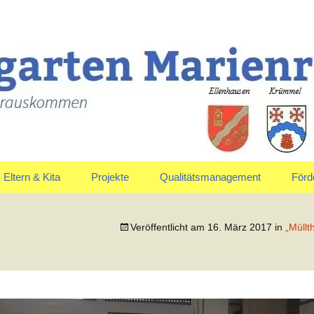
uskommen
en Marienrachdo
Eltern & Kita
Projekte
Qualitätsmanagement
Förd
Elternausschuss
Jahreskreis
Vors
Veröffentlicht am
16. März 2017
in
„Müllt
Anmeldung & Aufnahme