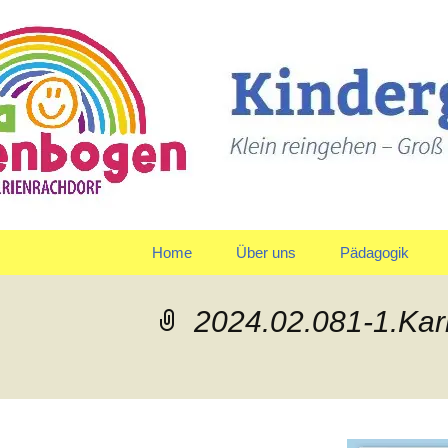
Klein reingehen – Groß ra
Kindergart
Springe
Home
Über uns
Pädagogik
zum
Inhalt
Träger
Gruppen
2024.02.081-1.Kar
Leitbild und Leitziele
Team
Organigramm
Verpflegung
Qualitätspolitik
Tagesablauf