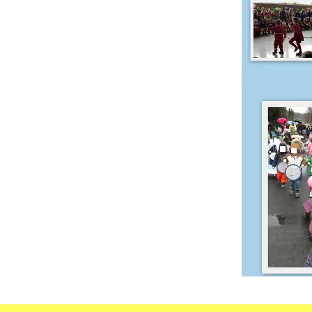
Öffnungszeiten
Aktivitäten
Räume
Kontakte
Virtueller Run
Entwicklung unserer
Drinnen
Einrichtung
Draußen