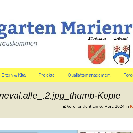
uskommen
en Marienrachdo
Eltern & Kita
Projekte
Qualitätsmanagement
Förd
Elternausschuss
Jahreskreis
Vors
neval.alle_.2.jpg_thumb-Kopie
Anmeldung & Aufnahme
Veröffentlicht am
6. März 2024
in
K