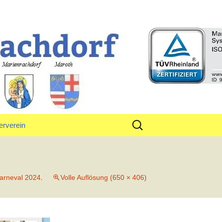
rf
Suchen
erverein
nach:
tand
arneval 2024
.
Volle Auflösung (650 × 406)