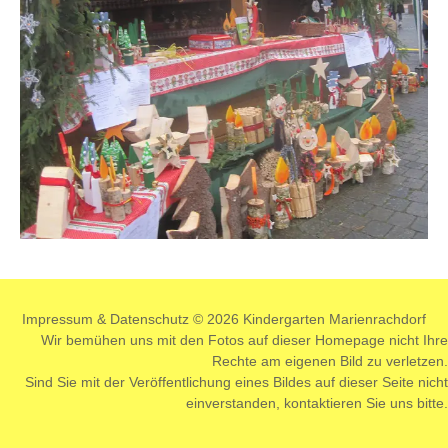
Impressum
&
Datenschutz
© 2026 Kindergarten Marienrachdorf
Wir bemühen uns mit den Fotos auf dieser Homepage nicht Ihre
Rechte am eigenen Bild zu verletzen.
Sind Sie mit der Veröffentlichung eines Bildes auf dieser Seite nicht
einverstanden,
kontaktieren
Sie uns bitte.