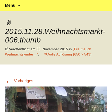
Klein reingehen – Groß rauskommen
Kindergarten Marienrachdorf
Springe
Suchen
Menü
zum
nach:
Inhalt
2015.11.28.Weihnachtsmarkt-
006.thumb
Veröffentlicht am
30. November 2015
in
„Freut euch
Weihnachtskinder…“
.
Volle Auflösung (650 × 543)
←
Vorheriges