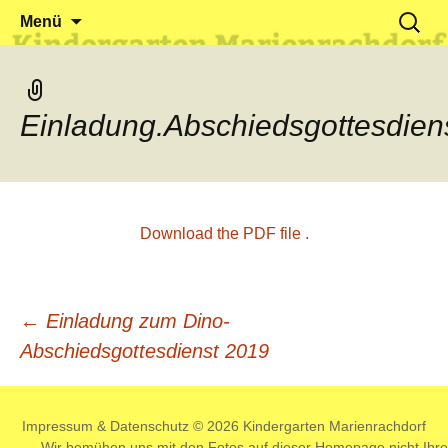
Klein reingehen – Groß rauskommen
Kindergarten Marienrachdorf
Springe
Suchen
Menü
zum
nach:
Inhalt
Einladung.Abschiedsgottesdien
Download the PDF file .
Beitrags-
←
Einladung zum Dino-
Abschiedsgottesdienst 2019
Navigation
Impressum
&
Datenschutz
© 2026 Kindergarten Marienrachdorf
Wir bemühen uns mit den Fotos auf dieser Homepage nicht Ihre