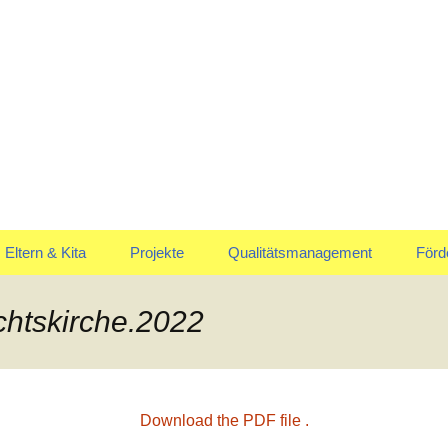
uskommen
en Marienrachdo
Eltern & Kita
Projekte
Qualitätsmanagement
Förd
Elternausschuss
Jahreskreis
Vors
htskirche.2022
Anmeldung & Aufnahme
Download the PDF file .