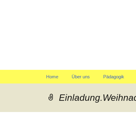
Klein reingehen – Groß ra
Kindergart
Springe
Home
Über uns
Pädagogik
zum
Inhalt
Träger
Gruppen
Einladung.Weihnac
Leitbild und Leitziele
Team
Organigramm
Verpflegung
Qualitätspolitik
Tagesablauf