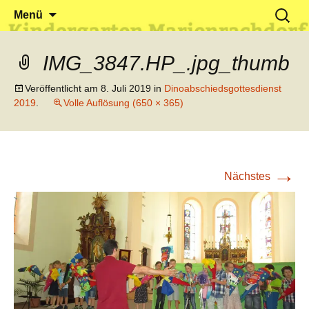
Klein reingehen – Groß rauskommen
Kindergarten Marienrachdorf
Springe
Suchen
Menü
zum
nach:
Inhalt
IMG_3847.HP_.jpg_thumb
Veröffentlicht am
8. Juli 2019
in
Dinoabschiedsgottesdienst
2019
.
Volle Auflösung (650 × 365)
→
Nächstes