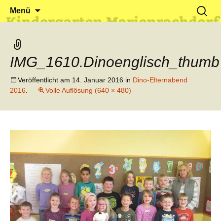
Klein reingehen – Groß rauskommen
Kindergarten Marienrachdorf
Springe
Suchen
Menü
zum
nach:
Inhalt
IMG_1610.Dinoenglisch_thumb
Veröffentlicht am
14. Januar 2016
in
Dino-Elternabend
2016
.
Volle Auflösung (640 × 480)