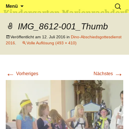
Klein reingehen – Groß rauskommen
Kindergarten Marienrachdorf
Springe
Suchen
Menü
zum
nach:
Inhalt
IMG_8612-001_Thumb
Veröffentlicht am
12. Juli 2016
in
Dino-Abschiedsgottesdienst
2016
.
Volle Auflösung (493 × 410)
←
→
Vorheriges
Nächstes