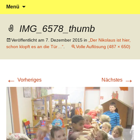
Klein reingehen – Groß rauskommen
Kindergarten Marienrachdorf
Springe
Suchen
Menü
zum
nach:
Inhalt
IMG_6578_thumb
Veröffentlicht am
7. Dezember 2015
in
„Der Nikolaus ist hier,
schon klopft es an die Tür…“
.
Volle Auflösung (487 × 650)
←
→
Vorheriges
Nächstes