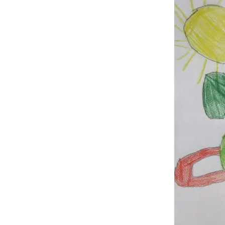
Öffnungszeiten
Aktivitäten
Räume
Kontakte
Virtueller Run
Entwicklung unserer
Drinnen
Einrichtung
Draußen