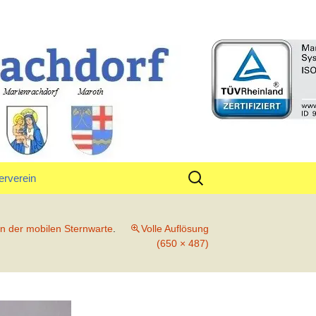
rf
Suchen
erverein
nach:
tand
n der mobilen Sternwarte
.
Volle Auflösung
(650 × 487)