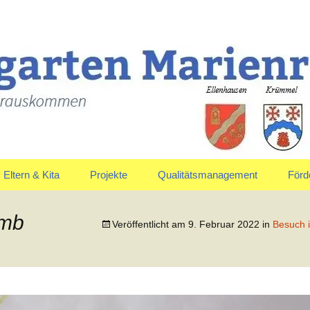
uskommen
en Marienrachdo
Eltern & Kita
Projekte
Qualitätsmanagement
Förd
Elternausschuss
Jahreskreis
Vors
umb
Veröffentlicht am
9. Februar 2022
in
Besuch i
Anmeldung & Aufnahme