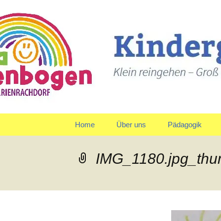
Klein reingehen – Groß ra
Kindergart
Springe
Home
Über uns
Pädagogik
zum
Inhalt
Träger
Gruppen
IMG_1180.jpg_th
Leitbild und Leitziele
Team
Organigramm
Verpflegung
Qualitätspolitik
Tagesablauf