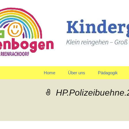
Klein reingehen – Groß ra
Kindergart
Springe
Home
Über uns
Pädagogik
zum
Inhalt
Träger
Gruppen
HP.Polizeibuehne
Leitbild und Leitziele
Team
Organigramm
Verpflegung
Qualitätspolitik
Tagesablauf