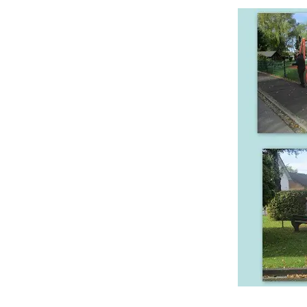
Öffnungszeiten
Aktivitäten
Räume
Kontakte
Virtueller Run
Entwicklung unserer
Drinnen
Einrichtung
Draußen