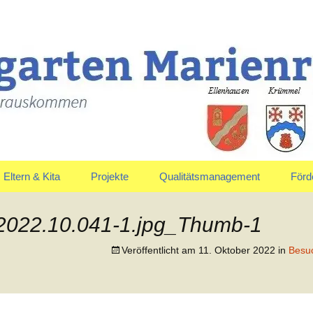
uskommen
en Marienrachdo
Eltern & Kita
Projekte
Qualitätsmanagement
Förd
Elternausschuss
Jahreskreis
Vors
.2022.10.041-1.jpg_Thumb-1
Anmeldung & Aufnahme
Veröffentlicht am
11. Oktober 2022
in
Besuc