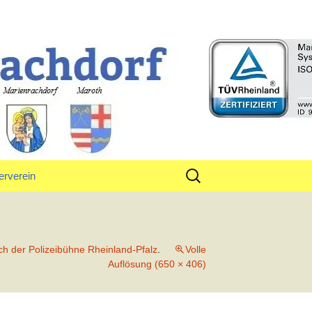
rf
Suchen
erverein
nach:
tand
h der Polizeibühne Rheinland-Pfalz
.
Volle
Auflösung (650 × 406)