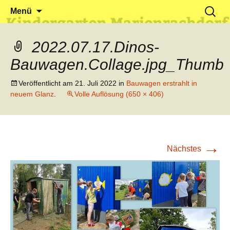
Klein reingehen – Groß rauskommen
Kindergarten Marienrachdorf
Springe
Suchen
Menü
zum
nach:
Inhalt
2022.07.17.Dinos-
Bauwagen.Collage.jpg_Thumb
Veröffentlicht am
21. Juli 2022
in
Bauwagen erstrahlt in
neuem Glanz
.
Volle Auflösung (650 × 406)
→
Nächstes