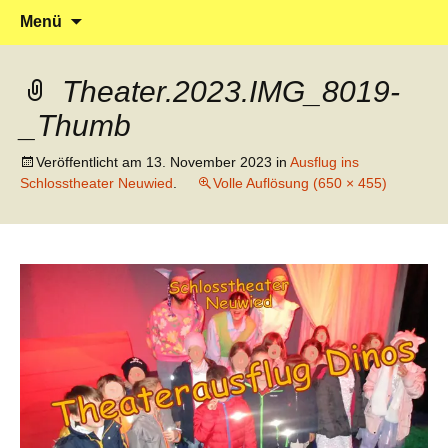
Klein reingehen – Groß rauskommen
Kindergarten Marienrachdorf
Springe
Suchen
Menü
zum
nach:
Inhalt
Theater.2023.IMG_8019-
_Thumb
Veröffentlicht am
13. November 2023
in
Ausflug ins
Schlosstheater Neuwied
.
Volle Auflösung (650 × 455)