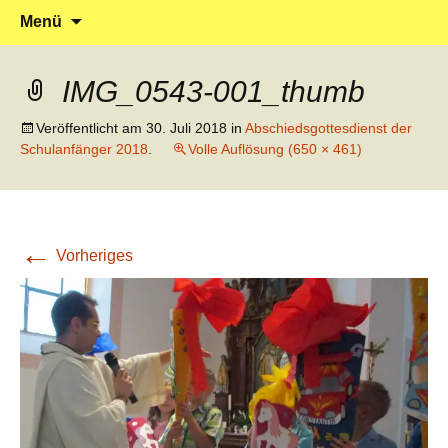
Klein reingehen – Groß rauskommen
Kindergarten Marienrachdorf
Springe
Suchen
Menü
zum
nach:
Inhalt
IMG_0543-001_thumb
Veröffentlicht am
30. Juli 2018
in
Abschiedsgottesdienst der
Schulanfänger 2018
.
Volle Auflösung (650 × 461)
←
Vorheriges