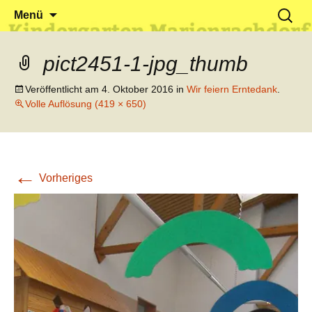
Klein reingehen – Groß rauskommen
Kindergarten Marienrachdorf
Springe
Suchen
Menü
zum
nach:
Inhalt
pict2451-1-jpg_thumb
Veröffentlicht am
4. Oktober 2016
in
Wir feiern Erntedank
.
Volle Auflösung (419 × 650)
←
Vorheriges