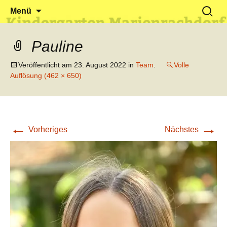
Klein reingehen – Groß rauskommen
Kindergarten Marienrachdorf
Springe
Suchen
Menü
zum
nach:
Inhalt
Pauline
Veröffentlicht am
23. August 2022
in
Team
.
Volle
Auflösung (462 × 650)
←
→
Vorheriges
Nächstes