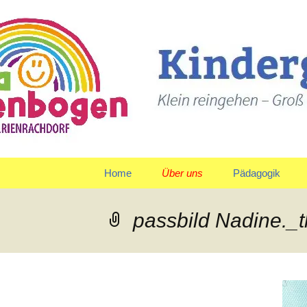
Klein reingehen – Groß ra
Kindergart
Springe
Home
Über uns
Pädagogik
zum
Inhalt
Träger
Gruppen
passbild Nadine._
Leitbild und Leitziele
Team
Organigramm
Verpflegung
Qualitätspolitik
Tagesablauf