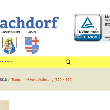
rf
Suchen
erverein
nach:
tand
 2016
in
Team
.
Volle Auflösung (520 × 650)