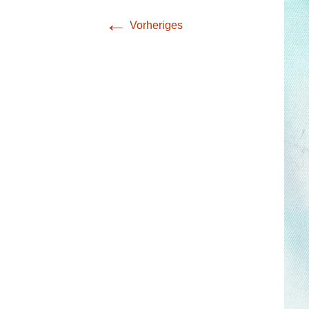
←
Öffnungszeiten
Aktivitäten
Vorheriges
Räume
Kontakte
Virtueller Run
Entwicklung unserer
Drinnen
Einrichtung
Draußen