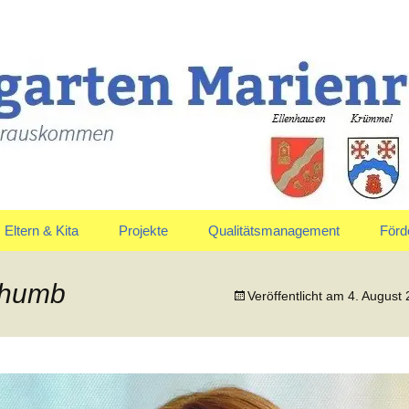
uskommen
en Marienrachdo
Eltern & Kita
Projekte
Qualitätsmanagement
Förd
Elternausschuss
Jahreskreis
Vors
thumb
Veröffentlicht am
4. August
Anmeldung & Aufnahme