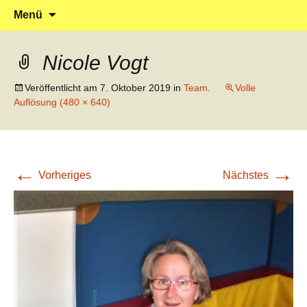
Klein reingehen – Groß rauskommen
Kindergarten Marienrachdorf
Springe
Suchen
Menü
zum
nach:
Inhalt
Nicole Vogt
Veröffentlicht am
7. Oktober 2019
in
Team
.
Volle
Auflösung (480 × 640)
←
→
Vorheriges
Nächstes