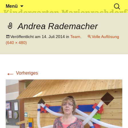
Klein reingehen – Groß rauskommen
Kindergarten Marienrachdorf
Springe
Suchen
Menü
zum
nach:
Inhalt
Andrea Rademacher
Veröffentlicht am
14. Juli 2014
in
Team
.
Volle Auflösung
(640 × 480)
←
Vorheriges