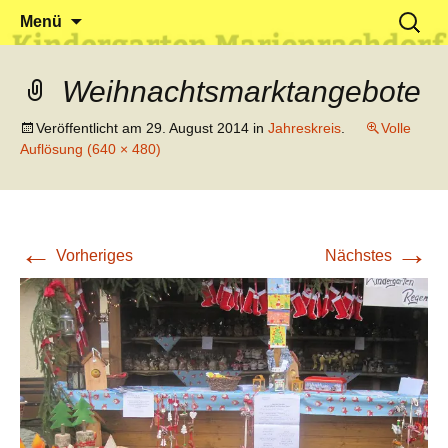
Klein reingehen – Groß rauskommen
Kindergarten Marienrachdorf
Springe
Suchen
Menü
zum
nach:
Inhalt
Weihnachtsmarktangebote
Veröffentlicht am
29. August 2014
in
Jahreskreis
.
Volle
Auflösung (640 × 480)
←
→
Vorheriges
Nächstes