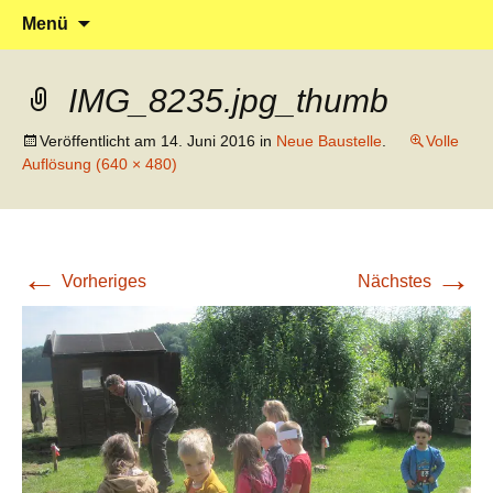
Klein reingehen – Groß rauskommen
Kindergarten Marienrachdorf
Springe
Suchen
Menü
zum
nach:
Inhalt
IMG_8235.jpg_thumb
Veröffentlicht am
14. Juni 2016
in
Neue Baustelle
.
Volle
Auflösung (640 × 480)
←
→
Vorheriges
Nächstes