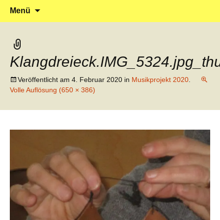
Klein reingehen – Groß rauskommen
Kindergarten Marienrachdorf
Springe
Suchen
Menü
zum
nach:
Inhalt
Klangdreieck.IMG_5324.jpg_t
Veröffentlicht am
4. Februar 2020
in
Musikprojekt 2020
.
Volle Auflösung (650 × 386)